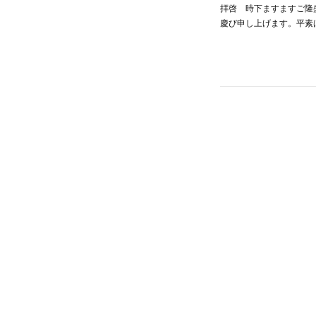
拝啓 時下ますますご隆
慶び申し上げます。平素